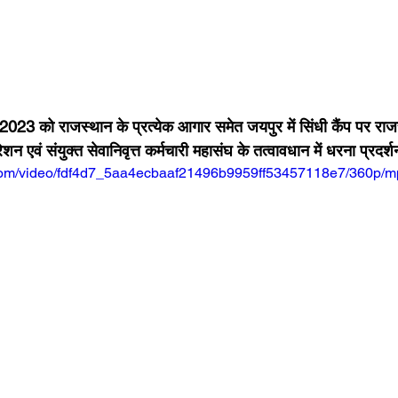
ेशन एवं संयुक्त सेवानिवृत्त कर्मचारी महासंघ के तत्वावधान में धरना प्रदर
ic.com/video/fdf4d7_5aa4ecbaaf21496b9959ff53457118e7/360p/m