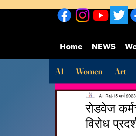
Home
NEWS
Wo
A1
Women
Art
Sport
देश
Late
A1 Raj
15 मार्च 2023
रोडवेज कर्
विरोध प्रदर