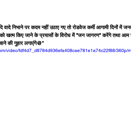
दि वादे निभाने पर कदम नहीं उठाए गए तो रोडवेज कर्मी आगामी दिनों में ज
को खत्म किए जाने के प्रयासों के विरोध में "जन जागरण" करेंगे तथा आ
ने की गुहार लगाएंगे@*
ic.com/video/fdf4d7_d8784d936efa408cae781e1a74c22f88/360p/m