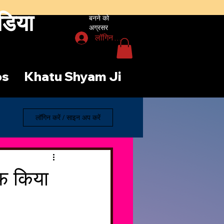
डिया
बनने को
अग्रसर
लॉगिन करें
os
Khatu Shyam Ji
लॉगिन करें / साइन अप करें
ाफ किया