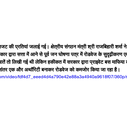
र द्वारा सत्ता में आने से पूर्व जन घोषणा पत्र में रोडवेज के सुदृढ़ीकरण ए
ु बातें तो लिखी गई थी लेकिन हकीकत में सरकार द्वारा प्राइवेट बस माफिय
नांतर एक और अथॉरिटी बनाकर रोडवेज को कमजोर किया जा रहा है।
ic.com/video/fdf4d7_eeed4d4a790e42e88a3a4940a9618f07/360p/