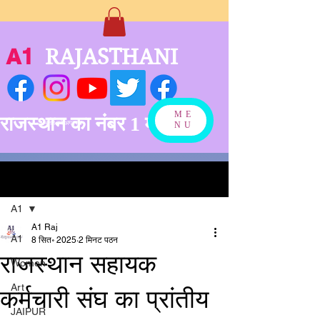
A1
RAJASTHANI
ME
राजस्थान का नंबर 1 मीडिया
बनने को अग्रसर
NU
पोस्ट
A1
A1 Raj
A1
8 सित॰ 2025
2 मिनट पठन
राजस्थान सहायक
Women
Art
कर्मचारी संघ का प्रांतीय
JAIPUR