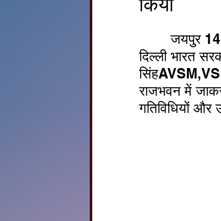
किया
        जयपुुर 14 सितंबर 2023 राष्ट्रीय कैडेट कोर महानिदेशालय नई 
दिल्ली भारत सरक
सिंहAVSM,VSMन
राजभवन में जाकर
गतिविधियों और 