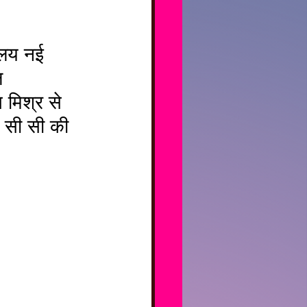
ल 
मिश्र से 
न सी सी की 