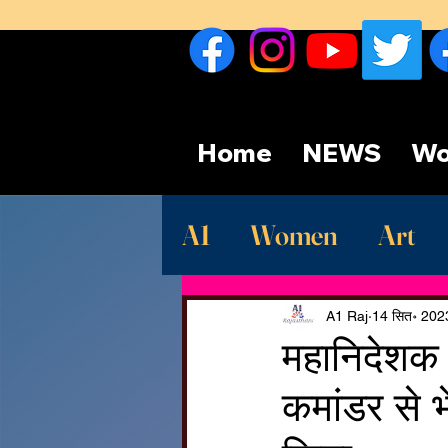
Home
NEWS
Wo
A1
Women
Art
Sport
देश
Late
A1 Raj
14 सित॰ 202
महानिदेशक 
कमांडर से भ