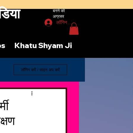
डिया
बनने को
अग्रसर
लॉगिन करें
os
Khatu Shyam Ji
लॉगिन करें / साइन अप करें
मी
क्षण