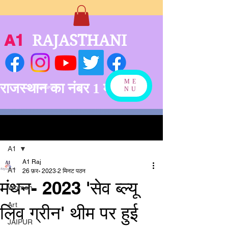
A1
RAJASTHANI
ME
राजस्थान का नंबर 1 मीडिया
बनने को अग्रसर
NU
पोस्ट
A1
A1 Raj
A1
26 फ़र॰ 2023
2 मिनट पठन
मंथन- 2023 'सेव ब्ल्यू
Women
Art
लिव ग्रीन' थीम पर हुई
JAIPUR