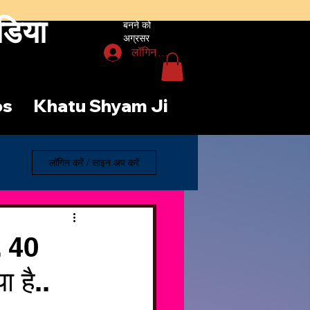
डिया
बनने को
अग्रसर
लॉगिन करें
os
Khatu Shyam Ji
लॉगिन करें / साइन अप करें
. 40
ा है..