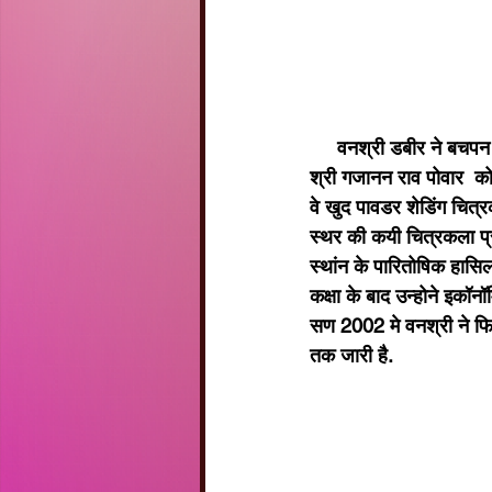
     वनश्री डबीर ने बचपन मे ही अपने दादाजी की उंगली पकडकर चित्रकला का अभ्यास शुरू किया था.उनके दादाजी 
श्री गजानन राव पोवार  को
वे खुद पावडर शेडिंग चित्
स्थर की कयी चित्रकला प्र
स्थांन के पारितोषिक हासिल
कक्षा के बाद उन्होने इकॉ
सण 2002 मे वनश्री ने फि
तक जारी है. 