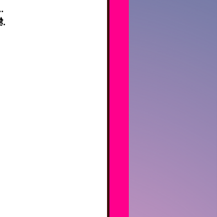
..
ै.