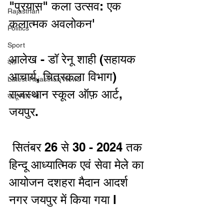
"प्रयास" कला उत्सव: एक 
Rajasthan
कलात्मक अवलोकन'
Politics
Sport
आलेख - डॉ रेनू शाही (सहायक 
देश
आचार्य, चित्रकला विभाग) 
Latest Rajasthan News
राजस्थान स्कूल ऑफ़ आर्ट, 
खाटूश्याम जी
जयपुर.
 सितंबर 26 से 30 - 2024 तक 
हिन्दू आध्यात्मिक एवं सेवा मेले का 
आयोजन दशहरा मैदान आदर्श 
नगर जयपुर में किया गया l