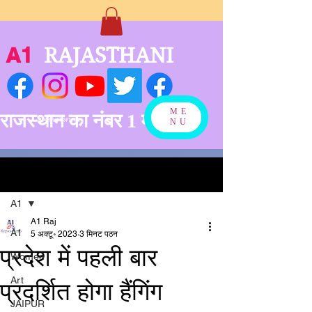
A1
RAJASTHANI
ME
राजस्थान का नंबर 1 मीडिया
बनने को अग्रसर
NU
पोस्ट
A1
A1 Raj
A1
5 अक्टू॰ 2023
3 मिनट पठन
प्रदेश में पहली बार
Women
Art
प्रदर्शित होगा हैंगिंग
JAIPUR