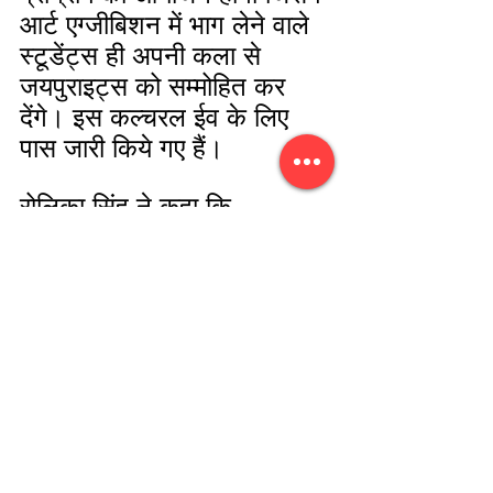
आर्ट एग्जीबिशन में भाग लेने वाले 
स्टूडेंट्स ही अपनी कला से 
जयपुराइट्स को सम्मोहित कर 
देंगे। इस कल्चरल ईव के लिए 
पास जारी किये गए हैं। 
रोलिका सिंह ने कहा कि 
टेक्नोलॉजी के साथ सब कुछ 
बदल रहा है आर्ट वर्क भी। 
मल्टीमीडिया हमारी जिंदगी का 
अहम् पहलू है जिसमें आज 
एनिमेशन, आर्टिफिशियल 
इंटेलिजेंस जैसे  नए क्षेत्रों में 
अवसरों की कोई कमी नहीं। हरेक 
बच्चे को हम जबरन डॉक्टर या 
इंजीनियर नहीं बना सकते। अगर 