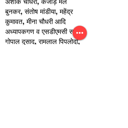
अशोक चौधरी, कजोड़ मल 
बुनकर, संतोष मांडीया, महेंद्र 
कुमावत, मीना चौधरी आदि 
अध्यापकगण व एसडीएमसी सदस्य 
गोपाल दुसाद, रामलाल पिपलोदा, 
व पत्रकार सोहनलाल जांगिड़ , 
श्री गीतागोपाल नाट्यकला 
संस्थान चोमूं के अध्यक्ष रंगमंच 
कलाकार सुनील सोगण, संस्थान 
के सचिव सामाजिक कार्यकर्ता 
घनश्याम जांगिड़ उपस्थित रहे ।