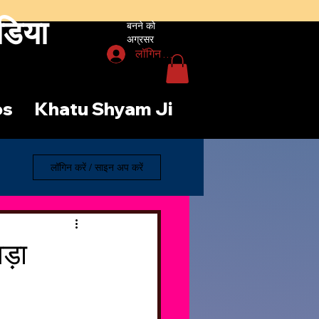
डिया
बनने को
अग्रसर
लॉगिन करें
os
Khatu Shyam Ji
लॉगिन करें / साइन अप करें
ड़ा