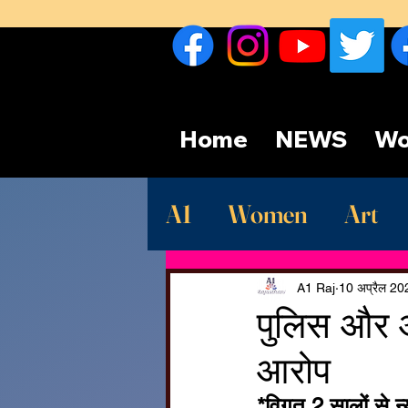
Home
NEWS
Wo
A1
Women
Art
Sport
देश
Late
A1 Raj
10 अप्रैल 20
पुलिस और आ
आरोप
*विगत 2 सालों से 