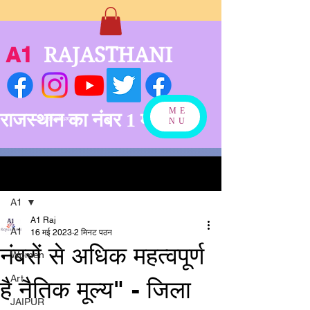
A1
RAJASTHANI
ME
राजस्थान का नंबर 1 मीडिया
बनने को अग्रसर
NU
पोस्ट
A1
A1 Raj
A1
16 मई 2023
2 मिनट पठन
नंबरों से अधिक महत्वपूर्ण
Women
Art
है नैतिक मूल्य" - जिला
JAIPUR