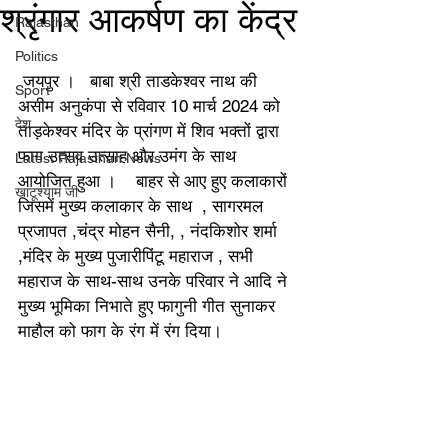
श्रृंगार आकर्षण का केंद्र
Rajasthan
Politics
 जयपुर ।   बाबा श्री ताडकेश्वर नाथ की 
Sport
असीम अनुकंपा से रविवार 10 मार्च 2024 को 
देश
ताड़केश्वर मंदिर के प्रांगण में शिव भक्तों द्वारा 
फाग उत्सव उत्साह और उमंग के साथ  
Latest Rajasthan News
आयोजित हुआ ।    बाहर से आए हुए कलाकारों 
खाटूश्याम जी
जिसमें मुख्य कलाकार के साथ  , सागरमल 
प्रजापत ,चंद्र मोहन सैनी, , नंदकिशोर शर्मा 
,मंदिर के मुख्य पुजारीपिंटू महाराज , सभी 
महाराज के साथ-साथ उनके परिवार ने आदि ने 
मुख्य भूमिका निभाते हुए फागुनी गीत सुनाकर 
माहौल को फाग के रंग में रंग दिया।