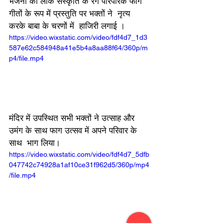
भजनों की लोक संस्कृति के रंग पारंपरिक फाग 
गीतों के रूप में प्रस्तुति पर भक्तों ने  नृत्य 
करके बाबा के चरणों में  हाजिरी लगाई ।
https://video.wixstatic.com/video/fdf4d7_1d3
587e62c584948a41e5b4a8aa88f64/360p/m
p4/file.mp4
मंदिर में उपस्थित सभी भक्तों ने उत्साह और 
उमंग के साथ फाग उत्सव में अपने परिवार के 
साथ  भाग लिया।
https://video.wixstatic.com/video/fdf4d7_5dfb
047742c74928a1af10ce31f962d5/360p/mp4
/file.mp4