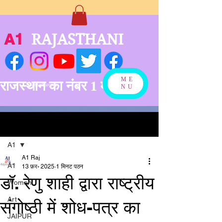
A1
RAJASTHANI
ME
राजस्थान का नंबर 1 मीडिया
बनने को अग्रसर
NU
पोस्ट
A1
A1 Raj
A1
13 फ़र॰ 2025
1 मिनट पठन
डॉ. रेणु शाही द्वारा राष्ट्रीय
Women
Art
संगोष्ठी में शोध-पत्र का
JAIPUR