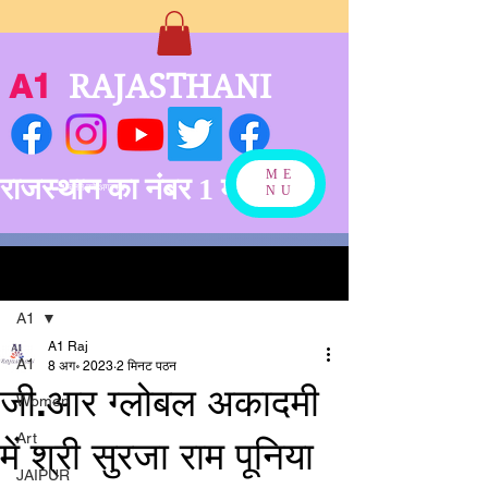
A1
RAJASTHANI
ME
राजस्थान का नंबर 1 मीडिया
बनने को अग्रसर
NU
पोस्ट
A1
A1 Raj
A1
8 अग॰ 2023
2 मिनट पठन
जी.आर ग्लोबल अकादमी
Women
Art
में श्री सुरजा राम पूनिया
JAIPUR