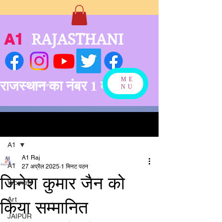
A1
RAJASTHANI
ME
राजस्थान का नंबर 1 मीडिया
बनने को अग्रसर
NU
पोस्ट
A1
A1 Raj
A1
27 अप्रैल 2025
1 मिनट पठन
जिनेश कुमार जैन को
Women
Art
किया सम्मानित
JAIPUR