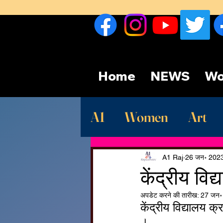
Home
NEWS
Wo
A1
Women
Art
Sport
देश
Late
A1 Raj
26 जन॰ 202
केंद्रीय वि
अपडेट करने की तारीख:
27 जन॰
केंद्रीय विद्यालय क
।