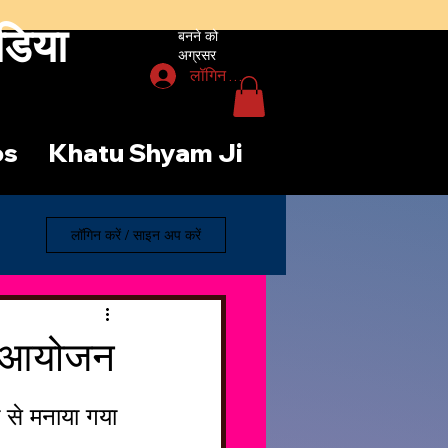
डिया
बनने को
अग्रसर
लॉगिन करें
os
Khatu Shyam Ji
लॉगिन करें / साइन अप करें
का आयोजन
म से मनाया गया 