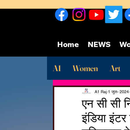
Home
NEWS
Wo
A1
Women
Art
Sport
देश
Late
A1 Raj
1 जुल॰ 2024
एन सी सी न
इंडिया इंटर 