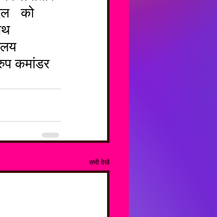
दल   को 
ाथ 
ालय 
रुप कमांडर 
सभी देखें