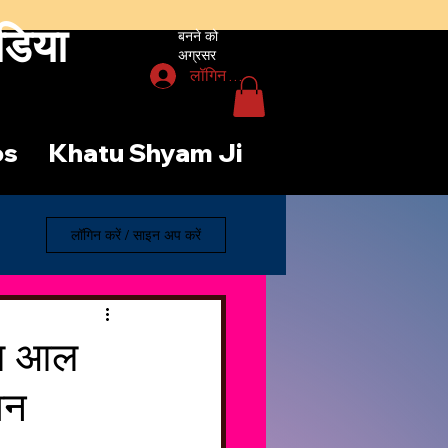
डिया
बनने को
अग्रसर
लॉगिन करें
os
Khatu Shyam Ji
लॉगिन करें / साइन अप करें
दल आल
शन