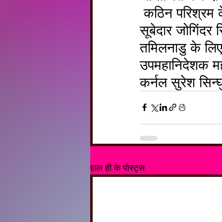
 कठिन परिश्रम क
सूबेदार जोगिंदर 
तमिलनाडु के लि
उपमहानिदेशक महा
कर्नल सुरेश सिन्
हाल ही के पोस्ट्स