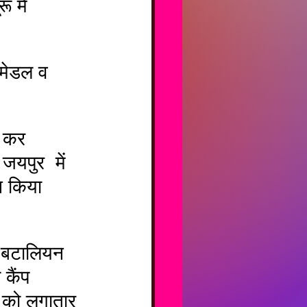
जयपुर  में 
न किया 
 कैंप 
स को लगातार 