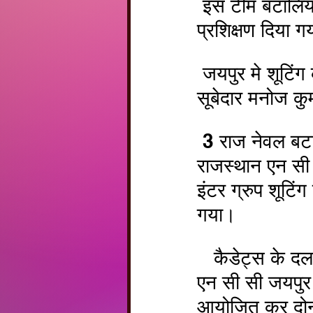
 इस टीम बटालियन स्तर पर चयनित होने के पश्चात मई माह मेचूरू में 
प्रशिक्षण दिया ग
 जयपुर मे शूटिंग कोच लेफ्टिनेंट कर्नल सिद्धार्थ सिंह राठौड़ ,सेवा मेडल व 
सूबेदार मनोज कुमा
 3 राज नेवल बटालियन के कमान  अघिकारी द्वारा कैंप आयोजित कर 
राजस्थान एन सी स
इंटर ग्रुप शूटि
गया। 
   कैडेट्स के दल को 21 जून से 30 जून तक प्रथम राजस्थान बटालियन 
एन सी सी जयपुर क
आयोजित कर दोनों