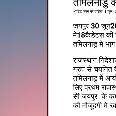
तमिलनाडु क
अपडेट करने की तारीख:
1 जुल॰
जयपुर 30 जून20
मे18कैडेट्स की 
तमिलनाडु मे भाग 
राजस्थान निदेश
ग्रुप से चयनित
तमिलनाडु में आयो
लिए प्रथम राजस
सी जयपुर  के कमा
की मौजूदगी में र