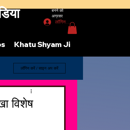
डिया
बनने को
अग्रसर
लॉगिन करें
os
Khatu Shyam Ji
लॉगिन करें / साइन अप करें
खा विशेष