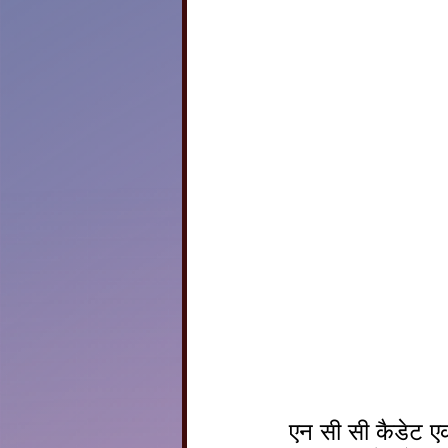
 एन सी सी कैडेट एकता ,अनुशासन ,कड़ी मेहनत, समर्पण ,टीमवर्क के प्रति उनकी 