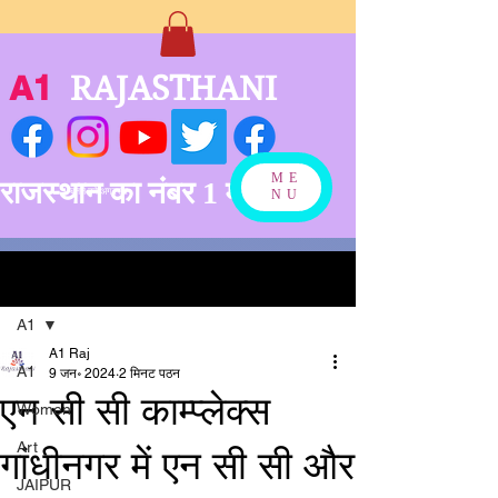
A1
RAJASTHANI
ME
राजस्थान का नंबर 1 मीडिया
बनने को अग्रसर
NU
पोस्ट
A1
A1 Raj
A1
9 जन॰ 2024
2 मिनट पठन
एन सी सी काम्प्लेक्स
Women
Art
गांधीनगर में एन सी सी और
JAIPUR