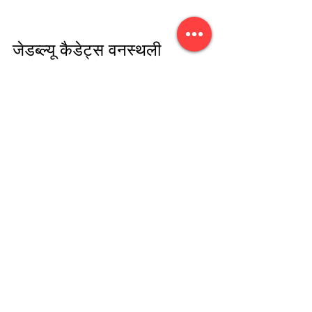
जेडब्ल्यू कैडेट्स वनस्थली 
विद्यापीठ ने बेस्ट आउट ऑफ 
वेस्ट प्रदर्शन किया, जिसमें 
उन्होंने पुराने अखबारो से उपयोगी 
चीजें बनाईं।सभी ने केेेडेट्स कि 
भूरी भूरी प्रशंसा की।