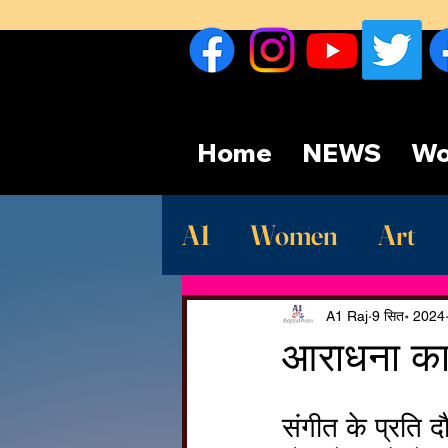
Home
NEWS
Wo
A1
Women
Art
Sport
देश
Late
A1 Raj
9 सित॰ 2024
आराधना का
संगीत के प्रति 