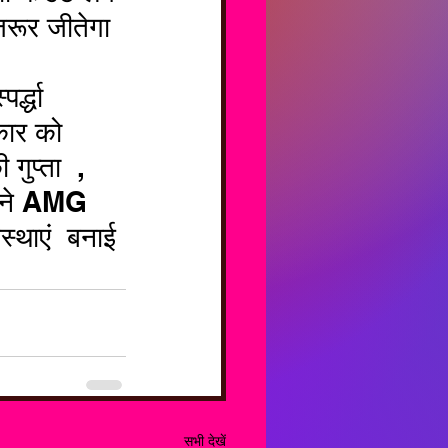
ूर जीतेगा  
्द्धा 
कार को  
ुप्ता  , 
म ने AMG 
स्थाएं  बनाई 
सभी देखें