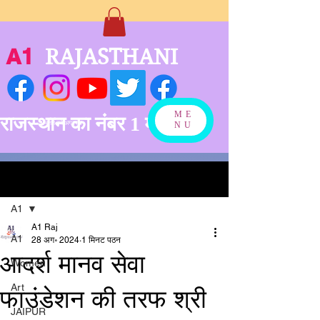
A1
RAJASTHANI
ME
राजस्थान का नंबर 1 मीडिया
बनने को अग्रसर
NU
पोस्ट
A1
A1 Raj
A1
28 अग॰ 2024
1 मिनट पठन
आदर्श मानव सेवा
Women
Art
फाउंडेशन की तरफ श्री
JAIPUR