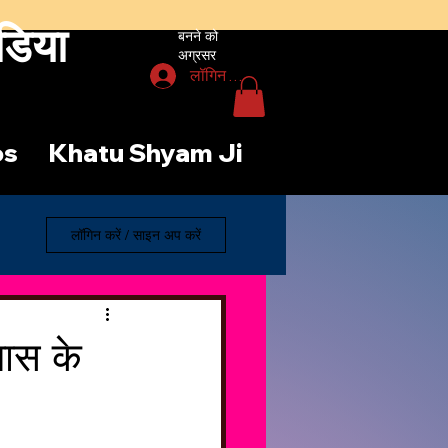
डिया
बनने को
अग्रसर
लॉगिन करें
os
Khatu Shyam Ji
लॉगिन करें / साइन अप करें
ास के