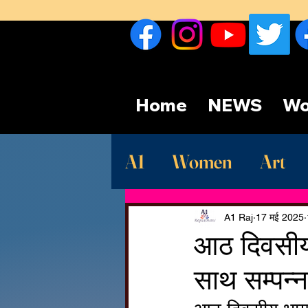
Home
NEWS
Wo
A1
Women
Art
Sport
देश
Late
A1 Raj
17 मई 2025
आठ दिवसीय 
साथ सम्पन्न