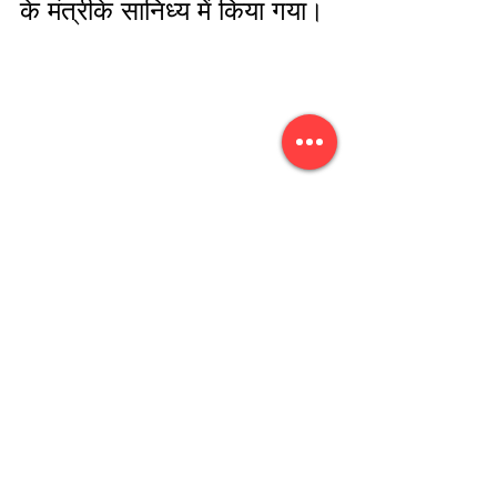
के मंत्रीके सानिध्य में किया गया।
मेहसाना जिला सहकारी दुग्ध 
उत्पादक संघ लिमिटेड महेसाना 
(अमुल) की और से दूध अवशीतन 
केंद्र ढोढ़सर, ढोढ़सर में खाटू 