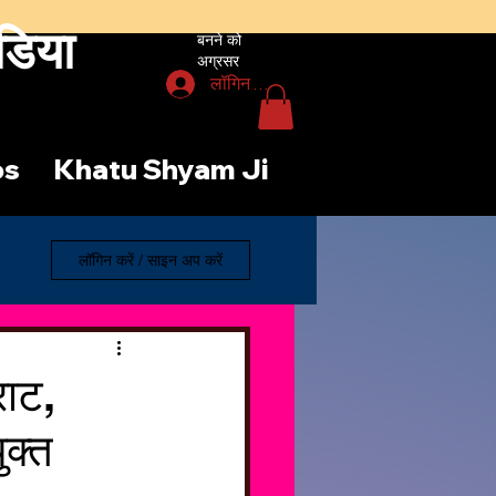
डिया
बनने को
अग्रसर
लॉगिन करें
os
Khatu Shyam Ji
लॉगिन करें / साइन अप करें
राट,
ुक्त