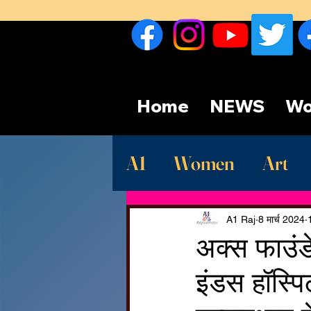
Home
NEWS
Wo
A1
Women
Art
Sport
देश
Late
A1 Raj
8 मार्च 2024
अक्स फाउंड
इंडस हॉस्पि