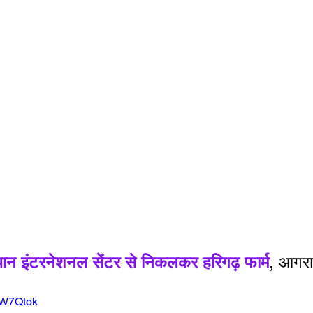
थान इंटरनेशनल सेंटर से निकलकर हरिगढ़ फार्म
, आगरा
YW7Qtok